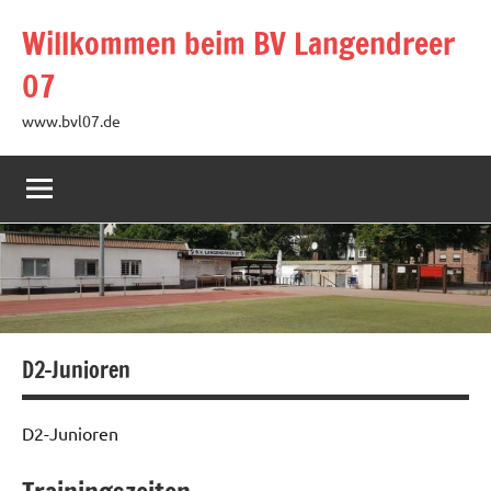
Zum
Willkommen beim BV Langendreer
Inhalt
springen
07
www.bvl07.de
D2-Junioren
D2-Junioren