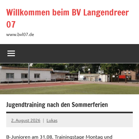
Zum
Willkommen beim BV Langendreer
Inhalt
springen
07
www.bvl07.de
Jugendtraining nach den Sommerferien
2. August 2026
Lukas
B-Junioren am 31.08. Trainingstage Montag und